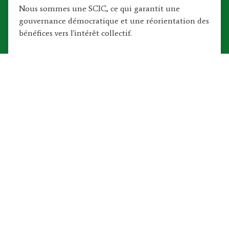
Nous sommes une SCIC, ce qui garantit une
gouvernance démocratique et une réorientation des
bénéfices vers l'intérêt collectif.
Rendement solidaire
Les parts sociales ne sont pas rémunérées, mais nos
sociétaires peuvent investir dans nos projets sous
forme de titres participatifs ou de comptes courants
d’associés